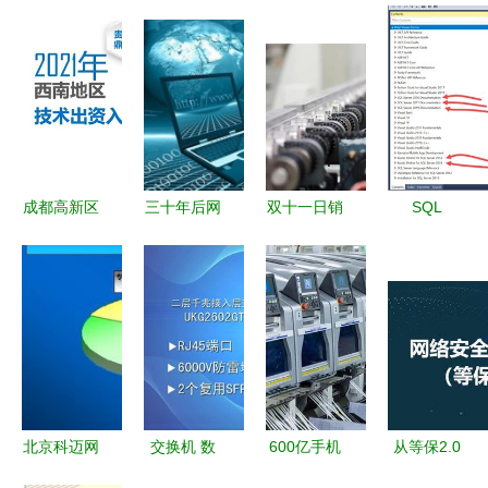
成都高新区
三十年后网
双十一日销
SQL
OCG无形
络世界 万
2万套的德
Server官网
资产评估
物智联与共
施曼是如何
技术文档查
嵌入式网络
生生态
做到极速发
找指南
技术与通信
货的？背后
MSDN联机
设备技术开
的秘密竟是
丛书与通信
发的价值洞
网络技术
设备技术开
察
发
北京科迈网
交换机 数
600亿手机
从等保2.0
通讯技术图
字世界的智
富商遭遇专
视角看