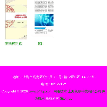
册 通信设
能枢纽
利官司 网
HTTPS安
备技术领域
络技术风波
全加密是网
的前沿探索
背后
络技术的必
然趋势
车辆移动感
5G
知网络 技
Advanced
术演进与应
网络技术演
用图景
进白皮书
（2021
地址：上海市嘉定区众仁路399号1幢12层B区JT4532室
版） 迈向
电话：021-595**
智能、融合
Copyright © 2026
www.54jbp.com
网络技术
上海聚鹏科技有限公司
网
与极致体验
络技术
版权所有
Sitemap
的未来网络